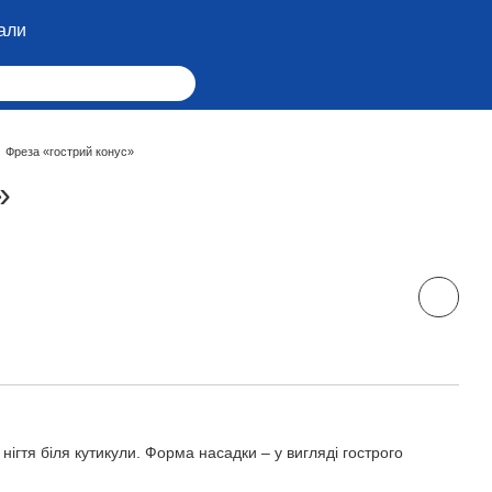
али
Фреза «гострий конус»
»
 нігтя біля кутикули. Форма насадки – у вигляді гострого