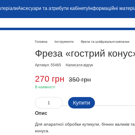
теріали
Аксесуари та атрибути кабінету
Інформаційні матері
Головна
Інструменти
Фрези та шліфувальні ковпачки
Фреза «гострий конус
Артикул: 55465
Написати відгук
270 грн
350 грн
В наявності
Купити
Опис
Для апаратної обробки кутикули, бічних валиків та
конуса.