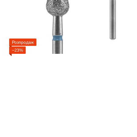
Розпродаж
−23%