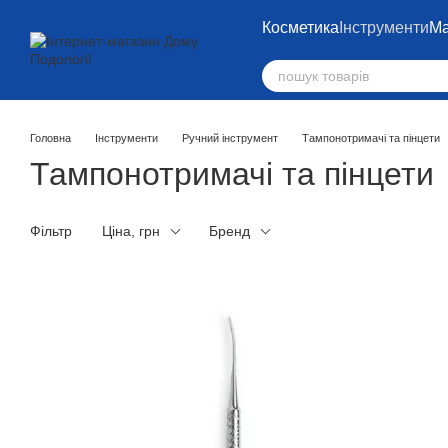
Перейти до основного контенту
Косметика
Інструменти
Ма
Головна
Інструменти
Ручний інструмент
Тампонотримачі та пінцети
Тампонотримачі та пінцети
Фільтр
Ціна, грн
Бренд