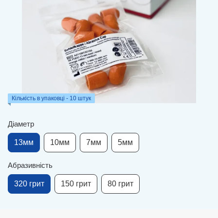
Кількість в упаковці - 10 штук
Діаметр
13мм
10мм
7мм
5мм
Абразивність
320 грит
150 грит
80 грит